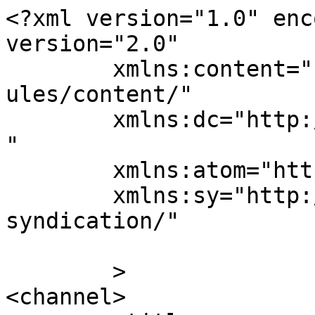
<?xml version="1.0" enc
version="2.0"

	xmlns:content="http://purl.org/rss/1.0/mod
ules/content/"

	xmlns:dc="http://purl.org/dc/elements/1.1/
"

	xmlns:atom="http://www.w3.org/2005/Atom"

	xmlns:sy="http://purl.org/rss/1.0/modules/
syndication/"

	>

<channel>
