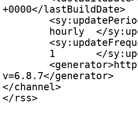
+0000</lastBuildDate>

	<sy:updatePeriod>

	hourly	</sy:updatePeriod>

	<sy:updateFrequency>

	1	</sy:updateFrequency>

	<generator>https://wordpress.org/?
v=6.8.7</generator>

</channel>
