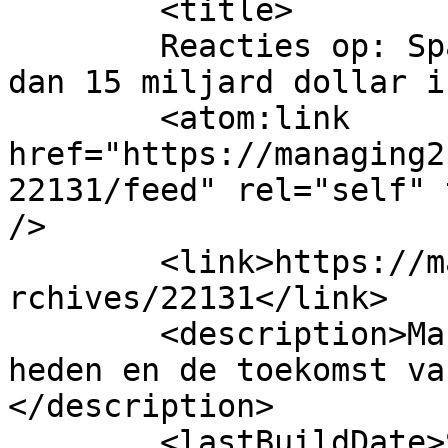
	<title>

	Reacties op: Spacex investeerde al meer 
dan 15 miljard dollar in Stars
	<atom:link 
href="https://managing2
22131/feed" rel="self" 
/>

	<link>https://managing21.handiginhuis.be/a
rchives/22131</link>

	<description>Managing21: een blik op het 
heden en de toekomst va
</description>

	<lastBuildDate>Sat, 02 May 2026 11:44:05 