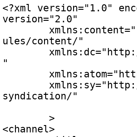
<?xml version="1.0" enc
version="2.0"

	xmlns:content="http://purl.org/rss/1.0/mod
ules/content/"

	xmlns:dc="http://purl.org/dc/elements/1.1/
"

	xmlns:atom="http://www.w3.org/2005/Atom"

	xmlns:sy="http://purl.org/rss/1.0/modules/
syndication/"

	>

<channel>
