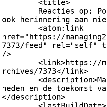
	<title>

	Reacties op: Politieke standpunten bepalen 
ook herinnering aan nieuwsver
	<atom:link 
href="https://managing2
7373/feed" rel="self" t
/>

	<link>https://managing21.handiginhuis.be/a
rchives/7373</link>

	<description>Managing21: een blik op het 
heden en de toekomst va
</description>

	<lastBuildDate>Fri, 04 Jan 2019 08:42:31 