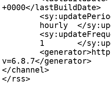
+0000</lastBuildDate>

	<sy:updatePeriod>

	hourly	</sy:updatePeriod>

	<sy:updateFrequency>

	1	</sy:updateFrequency>

	<generator>https://wordpress.org/?
v=6.8.7</generator>

</channel>
