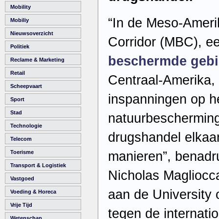
Mobility
“In de Meso-Ameri
Mobiliy
Nieuwsoverzicht
Corridor (MBC), e
Politiek
beschermde geb
Reclame & Marketing
Retail
Centraal-Amerika, 
Scheepvaart
inspanningen op h
Sport
Stad
natuurbescherming 
Technologie
drugshandel elkaa
Telecom
manieren”, benadr
Toerisme
Transport & Logistiek
Nicholas Magliocca
Vastgoed
aan de University 
Voeding & Horeca
Vrije Tijd
tegen de internati
Wetenschap