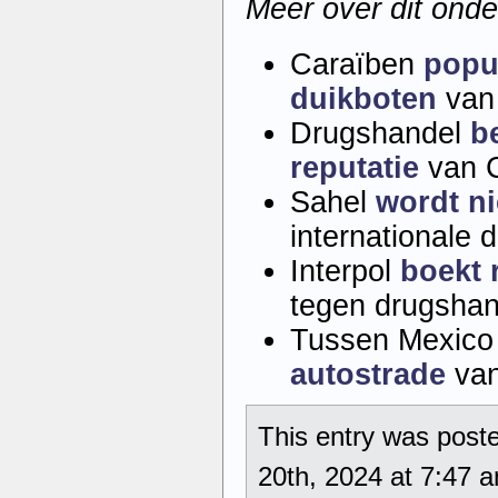
Meer over dit ond
Caraïben
popu
duikboten
van
Drugshandel
b
reputatie
van C
Sahel
wordt n
internationale 
Interpol
boekt 
tegen drugshan
Tussen Mexico
autostrade
van
This entry was post
20th, 2024 at 7:47 a