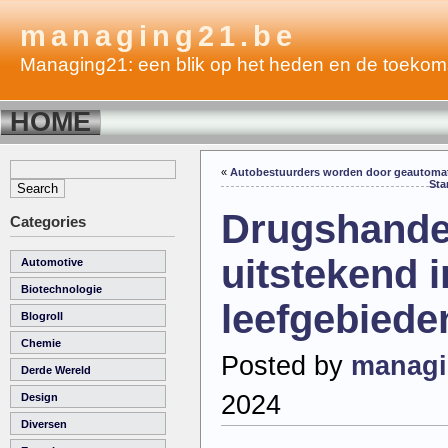
managing21.be
Managing21: een blik op het heden en de toekom
HOME
«
Autobestuurders worden door geautomati
Sta
Drugshandel
Categories
uitstekend 
Automotive
Biotechnologie
leefgebiede
Blogroll
Chemie
Posted by
managi
Derde Wereld
2024
Design
Diversen