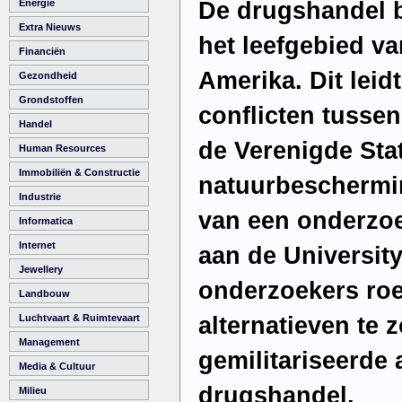
De drugshandel b
Energie
Extra Nieuws
het leefgebied va
Financiën
Amerika. Dit leidt
Gezondheid
Grondstoffen
conflicten tusse
Handel
de Verenigde Sta
Human Resources
Immobiliën & Constructie
natuurbeschermin
Industrie
van een onderzo
Informatica
Internet
aan de Universit
Jewellery
onderzoekers roe
Landbouw
alternatieven te 
Luchtvaart & Ruimtevaart
Management
gemilitariseerde 
Media & Cultuur
drugshandel.
Milieu