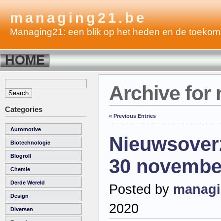
managing21.be
Managing21: een blik op het heden en de toekom
HOME
Archive for
Categories
« Previous Entries
Automotive
Nieuwsover
Biotechnologie
Blogroll
30 novembe
Chemie
Derde Wereld
Posted by
managi
Design
2020
Diversen