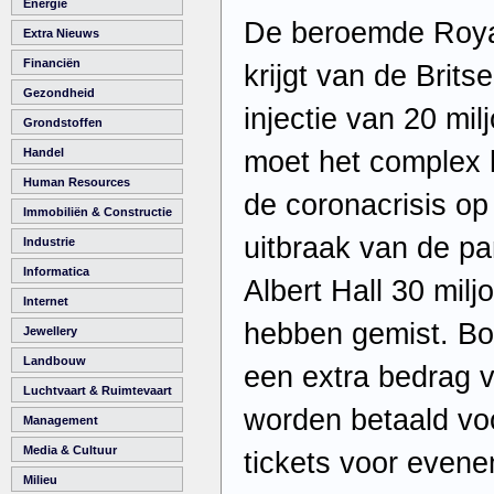
Energie
De beroemde Royal
Extra Nieuws
Financiën
krijgt van de Brits
Gezondheid
injectie van 20 mil
Grondstoffen
moet het complex 
Handel
Human Resources
de coronacrisis op
Immobiliën & Constructie
uitbraak van de p
Industrie
Informatica
Albert Hall 30 mil
Internet
hebben gemist. Bo
Jewellery
Landbouw
een extra bedrag v
Luchtvaart & Ruimtevaart
worden betaald voo
Management
Media & Cultuur
tickets voor even
Milieu