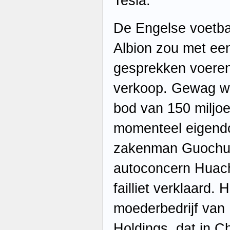
Tesla.
De Engelse voetb
Albion zou met ee
gesprekken voeren
verkoop. Gewag w
bod van 150 miljoe
momenteel eigend
zakenman Guochua
autoconcern Huac
failliet verklaard.
moederbedrijf van 
Holdings, dat in C