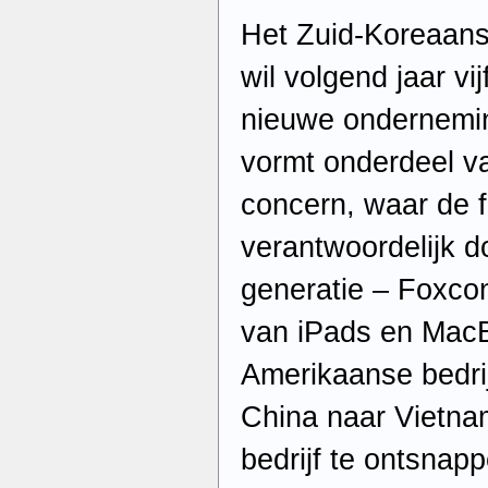
Het Zuid-Koreaan
wil volgend jaar vi
nieuwe ondernemin
vormt onderdeel va
concern, waar de f
verantwoordelijk d
generatie – Foxcon
van iPads en MacB
Amerikaanse bedrij
China naar Vietna
bedrijf te ontsnap