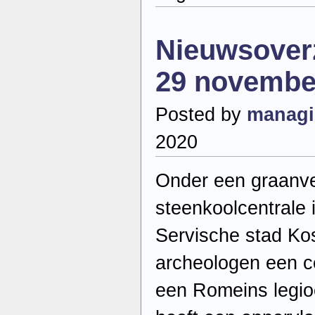
–
Maandag
30
Nieuwsover
november
2020
29 novembe
Posted by
managi
2020
Onder een graanve
steenkoolcentrale 
Servische stad
Ko
archeologen een ce
een Romeins legio