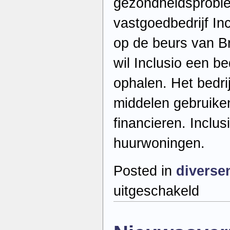
gezondheidsprobl
vastgoedbedrijf In
op de beurs van Br
wil Inclusio een be
ophalen. Het bedri
middelen gebruiken
financieren. Inclus
huurwoningen.
Posted in
diverse
voor
uitgeschakeld
Nieuwsoverz
–
Zondag
29
november