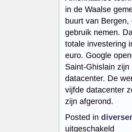
in de Waalse gemee
buurt van Bergen, 
gebruik nemen. Da
totale investering i
euro. Google opend
Saint-Ghislain zij
datacenter. De w
vijfde datacenter 
zijn afgerond.
Posted in
diverse
voor
uitgeschakeld
Nieuwsoverz