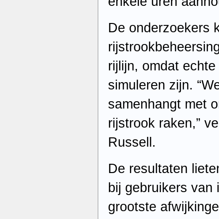
enkele uren aanho
De onderzoekers k
rijstrookbeheersin
rijlijn, omdat echte
simuleren zijn. “W
samenhangt met ong
rijstrook raken,” v
Russell.
De resultaten liet
bij gebruikers va
grootste afwijking