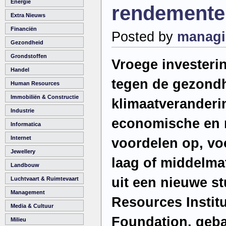
Energie
rendemente
Extra Nieuws
Financiën
Posted by
managi
Gezondheid
Grondstoffen
Vroege investeri
Handel
tegen de gezondh
Human Resources
Immobiliën & Constructie
klimaatveranderi
Industrie
economische en 
Informatica
Internet
voordelen op, vo
Jewellery
laag of middelmat
Landbouw
uit een nieuwe s
Luchtvaart & Ruimtevaart
Management
Resources Institu
Media & Cultuur
Foundation, geba
Milieu