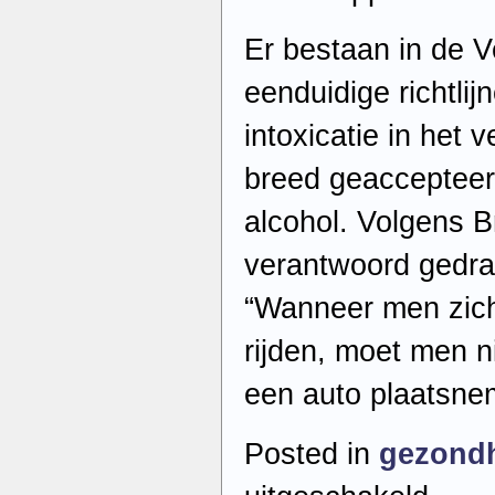
Er bestaan in de 
eenduidige richtli
intoxicatie in het 
breed geaccepteerd
alcohol. Volgens Br
verantwoord gedra
“Wanneer men zich 
rijden, moet men n
een auto plaatsne
Posted in
gezond
voor