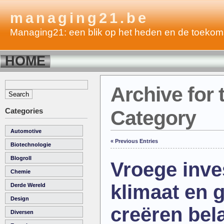
managing21.be
Managing21: een blik op het heden en de toekom
HOME
Archive for 
Categories
Category
Automotive
« Previous Entries
Biotechnologie
Blogroll
Vroege inve
Chemie
klimaat en 
Derde Wereld
Design
creëren bel
Diversen