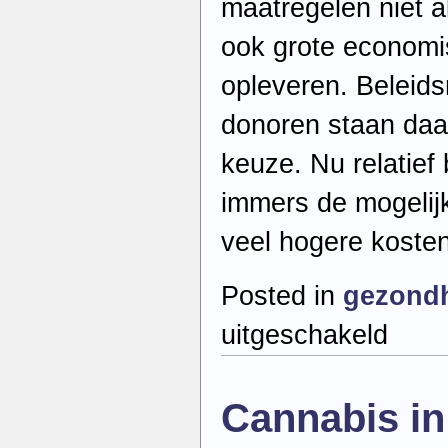
maatregelen niet a
ook grote economi
opleveren. Beleids
donoren staan daa
keuze. Nu relatief
immers de mogelij
veel hogere kosten
Posted in
gezond
voor
uitgeschakeld
Vroege
investeringe
in
klimaat
Cannabis in
en
gezondheid
creëren