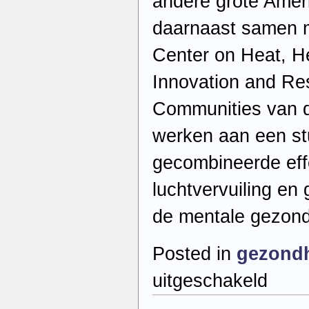
andere grote Ameri
daarnaast samen m
Center on Heat, H
Innovation and Res
Communities van d
werken aan een st
gecombineerde effe
luchtvervuiling en
de mentale gezond
Posted in
gezond
voor
uitgeschakeld
Weginfrastr
en
verkeer