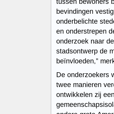
tussen bewoners b
bevindingen vesti
onderbelichte stede
en onderstrepen d
onderzoek naar de
stadsontwerp de m
beïnvloeden,” mer
De onderzoekers w
twee manieren verd
ontwikkelen zij ee
gemeenschapsisola