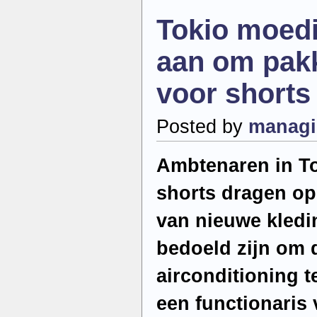
kunnen
Tokio moed
invloed
hebben
op
aan om pakk
mentale
gezondheid
bewoners
voor shorts
Posted by
managi
Ambtenaren in T
shorts dragen op
van nieuwe kledi
bedoeld zijn om 
airconditioning t
een functionaris v