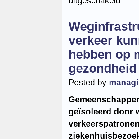
uitgeschakeld
Cannabis
in
het
verkeer
Weginfrastr
leidt
tot
aanzienlijke
verkeer kun
risico’s
hebben op 
gezondheid
Posted by
managi
Gemeenschappen 
geïsoleerd door
verkeerspatronen
ziekenhuisbezoek