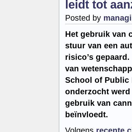
leidt tot aan
belangrijke
rendemente
Posted by
managi
Het gebruik van 
stuur van een aut
risico’s gepaard. 
van wetenschapp
School of Public
onderzocht werd 
gebruik van cann
beïnvloedt.
Volgens
recente c