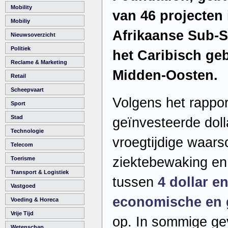
Mobility
van 46 projecten 
Mobiliy
Afrikaanse Sub-S
Nieuwsoverzicht
Politiek
het Caribisch geb
Reclame & Marketing
Midden-Oosten.
Retail
Scheepvaart
Volgens het rapport
Sport
Stad
geïnvesteerde doll
Technologie
vroegtijdige waar
Telecom
ziektebewaking en 
Toerisme
Transport & Logistiek
tussen
4 dollar e
Vastgoed
economische en 
Voeding & Horeca
Vrije Tijd
op. In sommige ge
Wetenschap