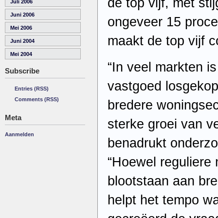
de top vijf, met st
Juli 2006
Juni 2006
ongeveer 15 procen
Mei 2006
maakt de top vijf 
Juni 2004
Mei 2004
“In veel markten is
Subscribe
vastgoed losgekop
Entries (RSS)
Comments (RSS)
bredere woningsec
Meta
sterke groei van 
Aanmelden
benadrukt onderzoe
“Hoewel reguliere
blootstaan aan br
helpt het tempo w