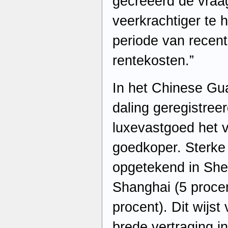
gecreëerd de vraa
veerkrachtiger te 
periode van recente 
rentekosten.”
In het Chinese Gu
daling geregistree
luxevastgoed het v
goedkoper. Sterke
opgetekend in She
Shanghai (5 procen
procent). Dit wijst
brede vertraging i