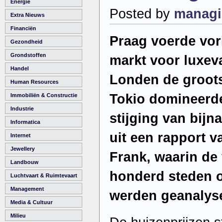
Energie
Posted by
managi
Extra Nieuws
Financiën
Praag voerde vor
Gezondheid
Grondstoffen
markt voor luxeva
Handel
Londen de grootst
Human Resources
Tokio domineerde
Immobiliën & Constructie
Industrie
stijging van bijna
Informatica
uit een rapport v
Internet
Jewellery
Frank, waarin de
Landbouw
honderd steden o
Luchtvaart & Ruimtevaart
Management
werden geanalys
Media & Cultuur
Milieu