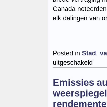
Canada noteerden
elk dalingen van o
Posted in
Stad
,
va
voor
uitgeschakeld
Praag
meest
winstgeven
Europese
Emissies au
markt
voor
luxevastgoe
weerspiegel
rendemente