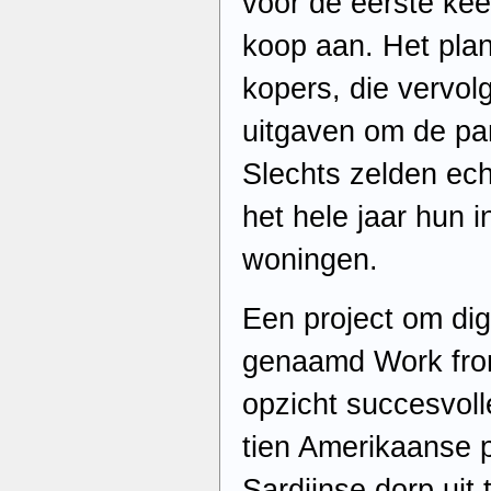
voor de eerste kee
koop aan. Het plan
kopers, die vervo
uitgaven om de pa
Slechts zelden ec
het hele jaar hun 
woningen.
Een project om dig
genaamd Work from 
opzicht succesvolle
tien Amerikaanse p
Sardijnse dorp uit 