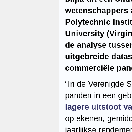
wetenschappers a
Polytechnic Insti
University (Virgi
de analyse tusse
uitgebreide data
commerciële pan
“In de Verenigde 
panden in een ge
lagere uitstoot v
optekenen, gemidd
jaarlijkse rendeme