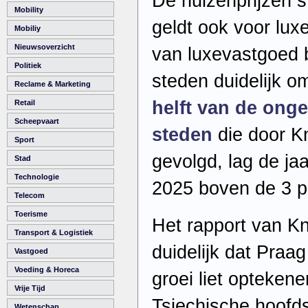
De huizenprijzen s
Mobility
geldt ook voor lux
Mobiliy
Nieuwsoverzicht
van luxevastgoed
Politiek
steden duidelijk o
Reclame & Marketing
helft van de onge
Retail
Scheepvaart
steden
die door K
Sport
gevolgd, lag de jaar
Stad
Technologie
2025 boven de 3 p
Telecom
Toerisme
Het rapport van K
Transport & Logistiek
duidelijk dat Praa
Vastgoed
Voeding & Horeca
groei liet optekene
Vrije Tijd
Tsjechische hoofds
Wetenschap