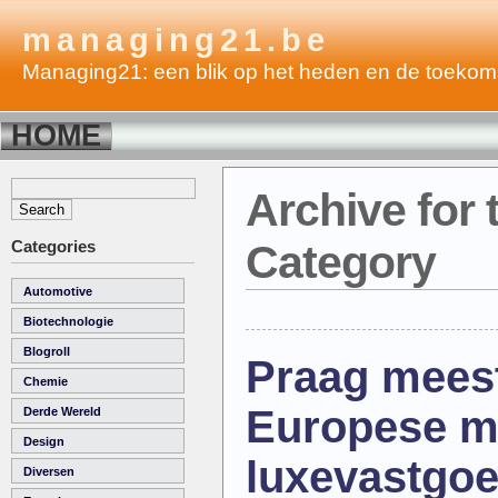
managing21.be
Managing21: een blik op het heden en de toekom
HOME
Archive for 
Categories
Category
Automotive
Biotechnologie
Blogroll
Praag mees
Chemie
Europese m
Derde Wereld
Design
luxevastgo
Diversen