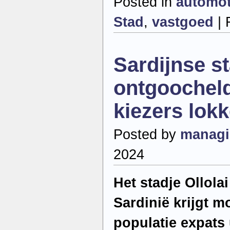
Posted in
automot
Stad
,
vastgoed
|
Sardijnse st
ontgoochel
kiezers lok
Posted by
managi
2024
Het stadje Ollolai
Sardinië krijgt m
populatie expats 