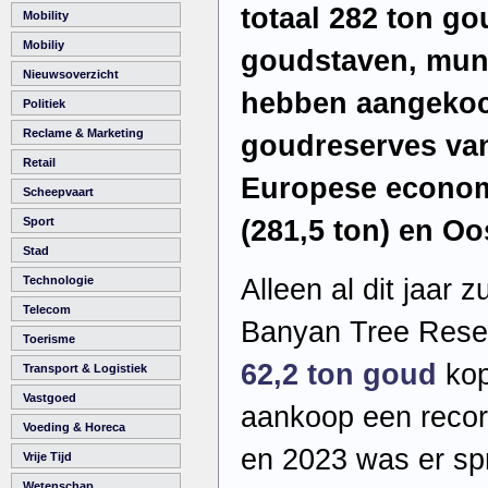
totaal 282 ton go
Mobility
Mobiliy
goudstaven, munt
Nieuwsoverzicht
hebben aangekoch
Politiek
Reclame & Marketing
goudreserves van
Retail
Europese econom
Scheepvaart
(281,5 ton) en Oos
Sport
Stad
Alleen al dit jaar 
Technologie
Telecom
Banyan Tree Res
Toerisme
62,2 ton goud
kop
Transport & Logistiek
Vastgoed
aankoop een recor
Voeding & Horeca
en 2023 was er spr
Vrije Tijd
Wetenschap