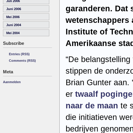
Juli 2006
garanderen. Dat s
Juni 2006
Mei 2006
wetenschappers 
Juni 2004
Institute of Tech
Mei 2004
Amerikaanse stad
Subscribe
Entries (RSS)
“De belangstelling
Comments (RSS)
stippen de onderz
Meta
Brian Gunter aan. 
Aanmelden
er
twaalf poging
naar de maan
te s
die initiatieven we
bedrijven genomen.