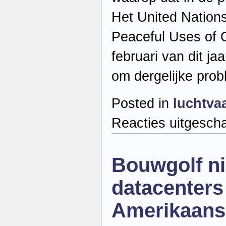
Het United Nation
Peaceful Uses of O
februari van dit j
om dergelijke pro
Posted in
luchtva
Reacties uitgesch
Bouwgolf n
datacenters
Amerikaans