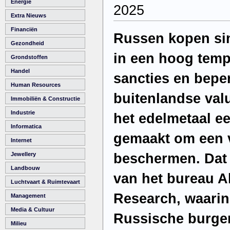
Energie
2025
Extra Nieuws
Financiën
Russen kopen sin
Gezondheid
in een hoog tem
Grondstoffen
Handel
sancties en bepe
Human Resources
buitenlandse val
Immobiliën & Constructie
Industrie
het edelmetaal e
Informatica
gemaakt om een 
Internet
beschermen. Dat b
Jewellery
Landbouw
van het bureau A
Luchtvaart & Ruimtevaart
Research, waarin
Management
Media & Cultuur
Russische burger
Milieu