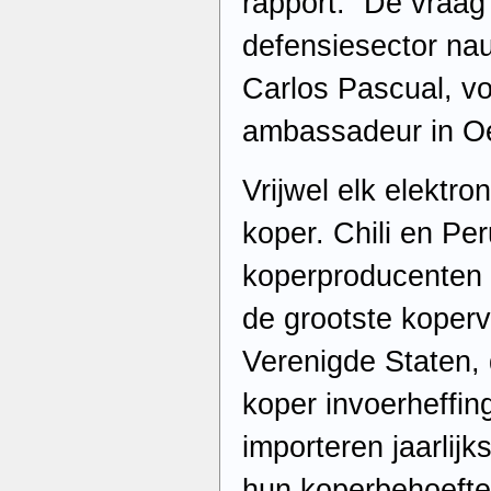
rapport. “De vraag
defensiesector nau
Carlos Pascual, v
ambassadeur in Oe
Vrijwel elk elektr
koper. Chili en Per
koperproducenten t
de grootste koperv
Verenigde Staten,
koper invoerheffin
importeren jaarlijk
hun koperbehoefte.