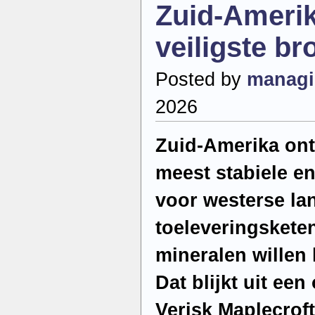
Zuid-Ameri
mijnbouw
beschermen
veiligste b
Posted by
managi
2026
Zuid-Amerika ontw
meest stabiele en
voor westerse la
toeleveringskete
mineralen willen
Dat blijkt uit ee
Verisk Maplecrof