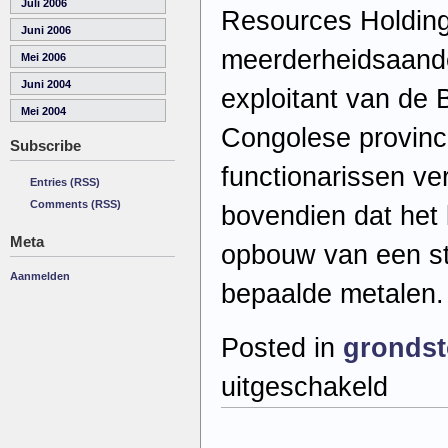
Juli 2006
Resources Holding
Juni 2006
meerderheidsaand
Mei 2006
Juni 2004
exploitant van de B
Mei 2004
Congolese provinc
Subscribe
functionarissen v
Entries (RSS)
Comments (RSS)
bovendien dat het 
Meta
opbouw van een st
Aanmelden
bepaalde metalen.
Posted in
grondst
voor
uitgeschakeld
Gewapende
eenheid
moet
Congolese