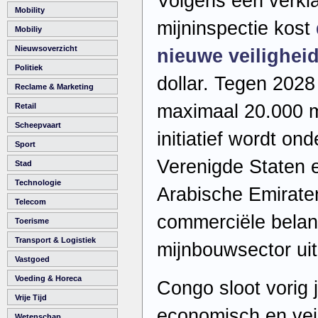
Volgens een verkl
Mobility
mijninspectie kost
Mobiliy
Nieuwsoverzicht
nieuwe veilighei
Politiek
dollar. Tegen 2028
Reclame & Marketing
maximaal 20.000 mi
Retail
Scheepvaart
initiatief wordt on
Sport
Verenigde Staten 
Stad
Technologie
Arabische Emiraten
Telecom
commerciële belan
Toerisme
Transport & Logistiek
mijnbouwsector uit
Vastgoed
Voeding & Horeca
Congo sloot vorig 
Vrije Tijd
economisch en vei
Wetenschap