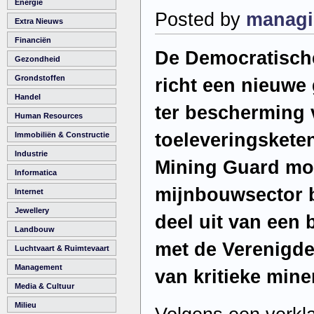
Energie
Posted by
managi
Extra Nieuws
Financiën
De Democratisch
Gezondheid
Grondstoffen
richt een nieuw
Handel
ter bescherming 
Human Resources
toeleveringsket
Immobiliën & Constructie
Industrie
Mining Guard moe
Informatica
mijnbouwsector 
Internet
Jewellery
deel uit van een
Landbouw
met de Verenigde
Luchtvaart & Ruimtevaart
Management
van kritieke mine
Media & Cultuur
Milieu