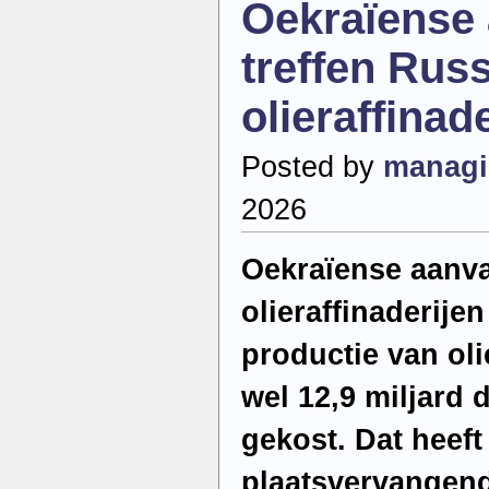
Oekraïense 
veiligste
bron
van
treffen Rus
mineralen
olieraffinad
Posted by
managi
2026
Oekraïense aanva
olieraffinaderij
productie van oli
wel 12,9 miljard d
gekost. Dat heeft
plaatsvervangend