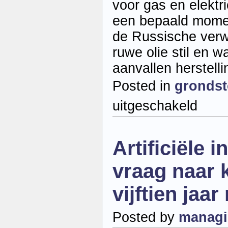
voor gas en elektri
een bepaald momen
de Russische verw
ruwe olie stil en w
aanvallen herstell
Posted in
grondst
voor
uitgeschakeld
Oekraïense
aanvallen
treffen
Russische
Artificiële i
olieraffinader
zwaar
vraag naar 
vijftien jaa
Posted by
managi