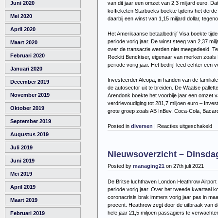
van dit jaar een omzet van 2,3 miljard euro. D
Juni 2020
koffieketen Starbucks boekte tijdens het derde k
Mei 2020
daarbij een winst van 1,15 miljard dollar, tegen
April 2020
Het Amerikaanse betaalbedrijf Visa boekte tijd
periode vorig jaar. De winst steeg van 2,37 mil
Maart 2020
over de transactie werden niet meegedeeld. T
Februari 2020
Reckitt Benckiser, eigenaar van merken zoals D
periode vorig jaar. Het bedrijf leed echter een 
Januari 2020
Investeerder Alcopa, in handen van de familiale
December 2019
de autosector uit te breiden. De Waalse pallet
November 2019
Arendonk boekte het voorbije jaar een omzet v
verdrievoudiging tot 281,7 miljoen euro – Inv
Oktober 2019
grote groep zoals AB InBev, Coca-Cola, Bacardi
September 2019
vo
Posted in
diversen
|
Reacties uitgeschakeld
Ni
Augustus 2019
–
Juli 2019
Wo
Nieuwsoverzicht – Dinsdag
28
Juni 2019
juli
Posted by
managing21
on 27th juli 2021
20
Mei 2019
De Britse luchthaven London Heathrow Airport b
April 2019
periode vorig jaar. Over het tweede kwartaal k
coronacrisis brak immers vorig jaar pas in maar
Maart 2019
procent. Heathrow zegt door de uitbraak van d
hele jaar 21,5 miljoen passagiers te verwachte
Februari 2019