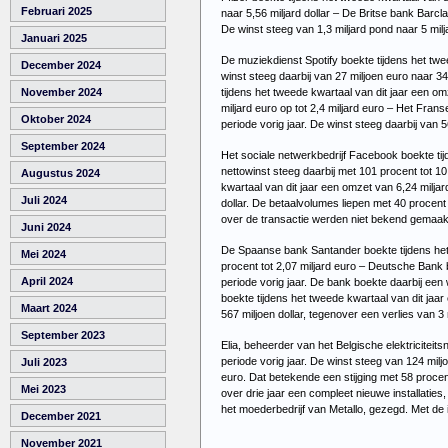
Februari 2025
naar 5,56 miljard dollar – De Britse bank Barcl
De winst steeg van 1,3 miljard pond naar 5 milj
Januari 2025
De muziekdienst Spotify boekte tijdens het twee
December 2024
winst steeg daarbij van 27 miljoen euro naar 3
tijdens het tweede kwartaal van dit jaar een om
November 2024
miljard euro op tot 2,4 miljard euro – Het Fran
Oktober 2024
periode vorig jaar. De winst steeg daarbij van 
September 2024
Het sociale netwerkbedrijf Facebook boekte tij
nettowinst steeg daarbij met 101 procent tot 10
Augustus 2024
kwartaal van dit jaar een omzet van 6,24 miljar
Juli 2024
dollar. De betaalvolumes liepen met 40 procent
over de transactie werden niet bekend gemaa
Juni 2024
De Spaanse bank Santander boekte tijdens het t
Mei 2024
procent tot 2,07 miljard euro – Deutsche Bank 
April 2024
periode vorig jaar. De bank boekte daarbij een
boekte tijdens het tweede kwartaal van dit jaa
Maart 2024
567 miljoen dollar, tegenover een verlies van 3 
September 2023
Elia, beheerder van het Belgische elektriciteits
periode vorig jaar. De winst steeg van 124 milj
Juli 2023
euro. Dat betekende een stijging met 58 procent
Mei 2023
over drie jaar een compleet nieuwe installatie
het moederbedrijf van Metallo, gezegd. Met de
December 2021
November 2021