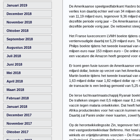
Januari 2019
De Amerikaanse speelgoedfabrikant Hasbro boekt
verlies kon daarbij echter wel van 34 miljoen d
December 2018
van 11,19 miljard euro, tegenover 9,36 miljard 
dezelfde periode vorig jaar – De Amerikaanse a
November 2018
dezelfde periode vorig jaar. De nettowinst steeg 
Oktober 2018
Het Franse luxeconcern LVMH boekte tijdens de 
September 2018
vertienvoudigde daarbij tot 5,29 miljard euro.
Philips boekte tijdens het tweede kwartaal van 
Augustus 2018
miljoen euro naar 153 miljoen euro – De online
een vacature die Amazon heeft geopend voor e
Juli 2018
Juni 2018
Er komt geen fusie tussen de Amerikaanse ver
miljard dollar, botste op verzet van het Amerik
Mei 2018
Martin boekte tijdens het tweede kwartaal van di
1,63 miljard dollar naar 1,82 miljard dollar o
April 2018
de transactie is een bedrag gemoeid van 5,25 mi
Maart 2018
De Ierse luchtvaartmaatschappij Ryanair boekte
Februari 2018
De trafieken stegen met 0,5 miljoen naar 8,1 mi
vaccin tegen malaria ontwikkelen. Dat heeft het
Januari 2018
Afrika productiesites voor het vaccin kunnen 
December 2017
Daarbij zal Panini onder meer kaarten, zowel fy
November 2017
Op de herontwikkelingssite Zin, tegenover he
met vastgoedontwikkelaar Befimmo. Het hotel z
Oktober 2017
winkels en vrijetijdsruimtes voorzien – De Fran
en Duitsland. Financiële details over de tran