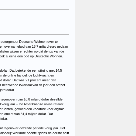
 sectorgenoot Deutsche Wohnen over te
een overnamebod van 18,7 miljard euro gedaan
sten wijzen er echter op dat de top van de
n ook al eens een bod op Deutsche Wohnen.
dollar. Dat betekende een stijging met 14,5
an de online handel, de luchtvracht en
rd dollar. Dat was 21 procent meer dan
ns het tweede kwartaal van dit jaar een omzet
jard dollar.
 tegenover ruim 16,8 miljard dollar dezelfde
l vorig jaar – De Amerikaanse online retailer
geruchten, gevoed een vacature voor digitale
en omzet van 81,4 miljard dollar. Dat
dollar.
nt tegenover dezelfde periode vorig jaar. Het
lbedrijf Worldline boekte tijdens de eerste helft