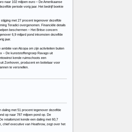
 euro naar 102 miljoen euro – De Amerikaanse
ezelfde periode vorig jaar. Het bedrijf boekte
 stijging met 27 procent tegenover dezelfde
neming Teradici overgenomen. Financiële details
 helpen beschermen – Het Britse concern
egenover 6,9 miljard pond inkomsten dezelfde
rig jaar.
ambitie van Alcopa om zijn activiteiten buiten
lux – De kunststoffengroep Ravago uit
nettowinst kende ruimschoots een
 uit Zonhoven, producent en bottelaar voor
annen te versnellen.
en daling met 51 procent tegenover dezelfde
pond op naar 787 miljoen pond op. De
. De retailomzet kende een daling met 60,7
, chief executive van Heathrow, zegt over het