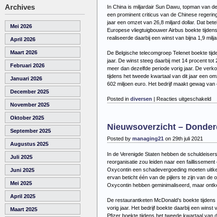
Archives
In China is miljardair Sun Dawu, topman van 
een prominent criticus van de Chinese regeri
jaar een omzet van 26,8 miljard dollar. Dat bete
Mei 2026
Europese vliegtuigbouwer Airbus boekte tijdens
realiseerde daarbij een winst van bijna 1,9 milj
April 2026
Maart 2026
De Belgische telecomgroep Telenet boekte tijde
jaar. De winst steeg daarbij met 14 procent tot
Februari 2026
meer dan dezelfde periode vorig jaar. De verkoo
tijdens het tweede kwartaal van dit jaar een om
Januari 2026
602 miljoen euro. Het bedrijf maakt gewag van 
December 2025
vo
Posted in
diversen
|
Reacties uitgeschakeld
November 2025
Ni
–
Oktober 2025
Vr
Nieuwsoverzicht – Donderd
30
September 2025
juli
Posted by
managing21
on 29th juli 2021
Augustus 2025
20
In de Verenigde Staten hebben de schuldeisers 
Juli 2025
reorganisatie zou leiden naar een faillisseme
Oxycontin een schadevergoeding moeten uitkere
Juni 2025
ervan beticht één van de pijlers te zijn van d
Mei 2025
Oxycontin hebben geminimaliseerd, maar ontke
April 2025
De restaurantketen McDonald’s boekte tijdens h
vorig jaar. Het bedrijf boekte daarbij een winst
Maart 2025
Pfizer boekte tijdens het tweede kwartaal van d