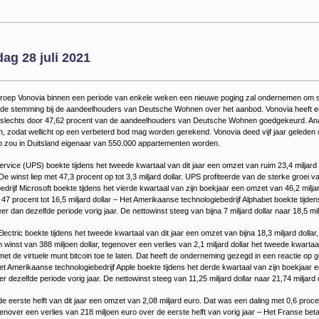
or
euwsoverzicht
nderdag
g 28 juli 2021
21
ëngroep Vonovia binnen een periode van enkele weken een nieuwe poging zal ondernemen om
p de stemming bij de aandeelhouders van Deutsche Wohnen over het aanbod. Vonovia heeft 
r slechts door 47,62 procent van de aandeelhouders van Deutsche Wohnen goedgekeurd. Anali
, zodat wellicht op een verbeterd bod mag worden gerekend. Vonovia deed vijf jaar gelede
p zou in Duitsland eigenaar van 550.000 appartementen worden.
rvice (UPS) boekte tijdens het tweede kwartaal van dit jaar een omzet van ruim 23,4 miljard 
De winst liep met 47,3 procent op tot 3,3 miljard dollar. UPS profiteerde van de sterke groei v
rijf Microsoft boekte tijdens het vierde kwartaal van zijn boekjaar een omzet van 46,2 milja
 47 procent tot 16,5 miljard dollar – Het Amerikaanse technologiebedrijf Alphabet boekte tijde
r dan dezelfde periode vorig jaar. De nettowinst steeg van bijna 7 miljard dollar naar 18,5 mil
ctric boekte tijdens het tweede kwartaal van dit jaar een omzet van bijna 18,3 miljard dollar,
en winst van 388 miljoen dollar, tegenover een verlies van 2,1 miljard dollar het tweede kwartaa
 de virtuele munt bitcoin toe te laten. Dat heeft de onderneming gezegd in een reactie op 
et Amerikaanse technologiebedrijf Apple boekte tijdens het derde kwartaal van zijn boekjaar e
 dezelfde periode vorig jaar. De nettowinst steeg van 11,25 miljard dollar naar 21,74 miljard 
 eerste helft van dit jaar een omzet van 2,08 miljard euro. Dat was een daling met 0,6 proce
enover een verlies van 218 miljoen euro over de eerste helft van vorig jaar – Het Franse betaa