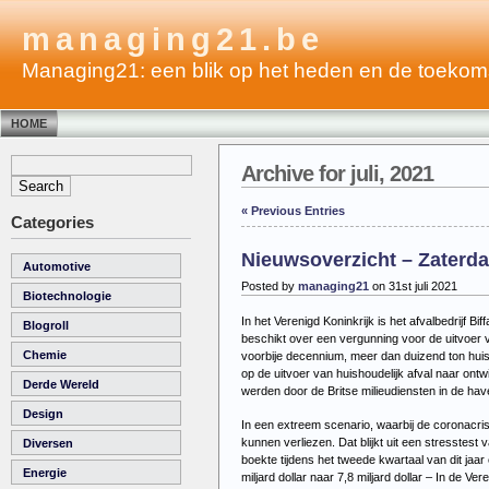
managing21.be
Managing21: een blik op het heden en de toekom
HOME
Archive for juli, 2021
« Previous Entries
Categories
Nieuwsoverzicht – Zaterdag
Automotive
Posted by
managing21
on 31st juli 2021
Biotechnologie
In het Verenigd Koninkrijk is het afvalbedrijf 
Blogroll
beschikt over een vergunning voor de uitvoer v
Chemie
voorbije decennium, meer dan duizend ton huish
op de uitvoer van huishoudelijk afval naar ontw
Derde Wereld
werden door de Britse milieudiensten in de h
Design
In een extreem scenario, waarbij de coronacri
kunnen verliezen. Dat blijkt uit een stresstest
Diversen
boekte tijdens het tweede kwartaal van dit jaar
Energie
miljard dollar naar 7,8 miljard dollar –
In de Vere