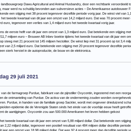
de landbouwgroep
Dawu Agricultural and Animal Husbandry, door een rechtbank veroordeeld t
ng, maar werd nu schuldig bevonden aan subversieve acties –
De Amerikaanse autobouwer For
kende een stijging met 38 procent tegenover dezelfde periode vorig jaar. De winst viel van 1,1 m
 het tweede kwartaal van dit jaar een omzet van 14,2 miljard euro. Dat was 70 procent meer da
ard euro, tegenover een verlies van 1,4 miljard euro het tweede kwartaal vorig jaar.
ns de eerste helft van dit jaar een omzet van 1,3 miljard euro. Dat betekende een stijging me
 211,7 miljoen euro – Brouwer AB Inbev boekte tijdens het tweede kwartaal van dit jaar een om
p steeg met 21 procent tot 145 miljoen hectoliter. De winst liep met 31 procent op tot 3,4 mil
zet van 2,5 miljard euro. Dat betekende een stijging met 20 procent tegenover dezelfde period
een sterk herstel in de autoproductie, de bouw en de elektronica.
or
euwsoverzicht
ijdag
ag 29 juli 2021
21
van de farmagroep Purdue, fabrikant van de pijnstiller Oxycontin, ingestemd met een reorgani
nt en de ontmanteling van Purdue. De activa van de onderneming zouden worden overgeheveld
n. Purdue, in handen van de familiale groep Sackler, wordt met ongeveer drieduizend schad
e opioïden-epidemie die de Verenigde Staten sinds het einde van de voorbije eeuw heeft getro
nt de aantijgingen. Oxycontin zou aan 500.000 Amerikanen het leven hebben gekost
et tweede kwartaal van dit jaar een omzet van 5,88 miljard dollar. Dat betekende een stijgi
 van 2,22 miljard dollar, tegenover een positief resultaat van 484 miljoen dollar dezelfde perio
it jaar een omzet van 18,98 miljard dollar. Dat was 92,4 procent meer dan dezelfde periode vor