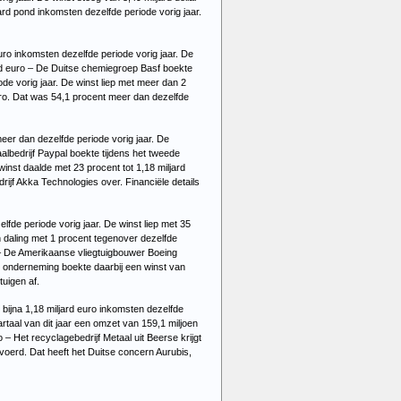
jard pond inkomsten dezelfde periode vorig jaar.
uro inkomsten dezelfde periode vorig jaar. De
ard euro – De Duitse chemiegroep Basf boekte
ode vorig jaar. De winst liep met meer dan 2
euro. Dat was 54,1 procent meer dan dezelfde
eer dan dezelfde periode vorig jaar. De
aalbedrijf Paypal boekte tijdens het tweede
winst daalde met 23 procent tot 1,18 miljard
ijf Akka Technologies over. Financiële details
fde periode vorig jaar. De winst liep met 35
n daling met 1 procent tegenover dezelfde
r – De Amerikaanse vliegtuigbouwer Boeing
De onderneming boekte daarbij een winst van
tuigen af.
r bijna 1,18 miljard euro inkomsten dezelfde
artaal van dit jaar een omzet van 159,1 miljoen
 – Het recyclagebedrijf Metaal uit Beerse krijgt
voerd. Dat heeft het Duitse concern Aurubis,