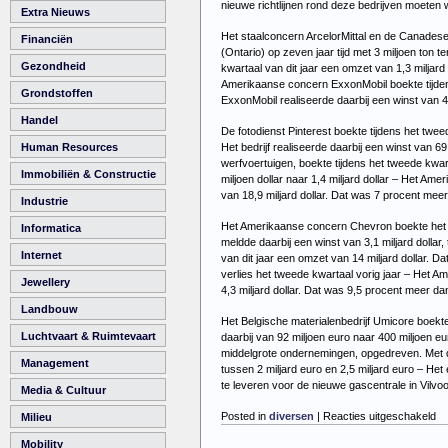
nieuwe richtlijnen rond deze bedrijven moeten 
Extra Nieuws
Het staalconcern ArcelorMittal en de Canadese 
Financiën
(Ontario) op zeven jaar tijd met 3 miljoen to
Gezondheid
kwartaal van dit jaar een omzet van 1,3 miljard
Amerikaanse concern ExxonMobil boekte tijdens 
Grondstoffen
ExxonMobil realiseerde daarbij een winst van 4,7
Handel
De fotodienst Pinterest boekte tijdens het twee
Het bedrijf realiseerde daarbij een winst van 69
Human Resources
werfvoertuigen, boekte tijdens het tweede kwart
Immobiliën & Constructie
miljoen dollar naar 1,4 miljard dollar – Het A
van 18,9 miljard dollar. Dat was 7 procent meer 
Industrie
Het Amerikaanse concern Chevron boekte het twe
Informatica
meldde daarbij een winst van 3,1 miljard dollar
Internet
van dit jaar een omzet van 14 miljard dollar. D
verlies het tweede kwartaal vorig jaar – Het A
Jewellery
4,3 miljard dollar. Dat was 9,5 procent meer dan
Landbouw
Het Belgische materialenbedrijf Umicore boekte 
Luchtvaart & Ruimtevaart
daarbij van 92 miljoen euro naar 400 miljoen e
middelgrote ondernemingen, opgedreven. Met 
Management
tussen 2 miljard euro en 2,5 miljard euro – He
te leveren voor de nieuwe gascentrale in Vilvo
Media & Cultuur
vo
Posted in
diversen
|
Reacties uitgeschakeld
Milieu
Ni
Mobility
–