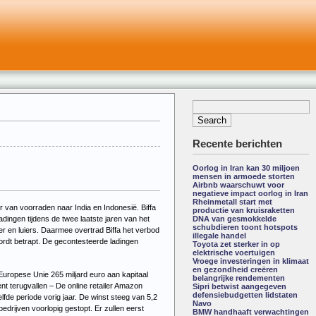
Recente berichten
Oorlog in Iran kan 30 miljoen
mensen in armoede storten
Airbnb waarschuwt voor
negatieve impact oorlog in Iran
Rheinmetall start met
er van voorraden naar India en Indonesië. Biffa
productie van kruisraketten
dingen tijdens de twee laatste jaren van het
DNA van gesmokkelde
schubdieren toont hotspots
er en luiers. Daarmee overtrad Biffa het verbod
illegale handel
wordt betrapt. De gecontesteerde ladingen
Toyota zet sterker in op
elektrische voertuigen
Vroege investeringen in klimaat
en gezondheid creëren
Europese Unie 265 miljard euro aan kapitaal
belangrijke rendementen
ent terugvallen – De online retailer Amazon
Sipri betwist aangegeven
defensiebudgetten lidstaten
lfde periode vorig jaar. De winst steeg van 5,2
Navo
drijven voorlopig gestopt. Er zullen eerst
BMW handhaaft verwachtingen