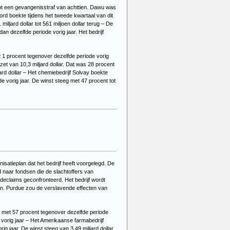
ot een gevangenisstraf van achttien. Dawu was
d boekte tijdens het tweede kwartaal van dit
iljard dollar tot 561 miljoen dollar terug – De
n dezelfde periode vorig jaar. Het bedrijf
t 1 procent tegenover dezelfde periode vorig
zet van 10,3 miljard dollar. Dat was 28 procent
jard dollar – Het chemiebedrijf Solvay boekte
e vorig jaar. De winst steeg met 47 procent tot
satieplan dat het bedrijf heeft voorgelegd. De
 naar fondsen die de slachtoffers van
eclaims geconfronteerd. Het bedrijf wordt
ffen. Purdue zou de verslavende effecten van
ng met 57 procent tegenover dezelfde periode
de vorig jaar – Het Amerikaanse farmabedrijf
ig jaar. De winst steeg van 3,49 miljard dollar