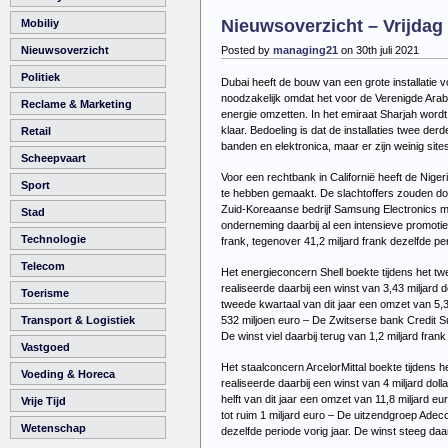
Za
Nieuwsoverzicht – Vrijdag 
Mobiliy
31
juli
Posted by
managing21
on 30th juli 2021
Nieuwsoverzicht
20
Politiek
Dubai heeft de bouw van een grote installatie v
noodzakelijk omdat het voor de Verenigde Arabi
Reclame & Marketing
energie omzetten. In het emiraat Sharjah wordt 
klaar. Bedoeling is dat de installaties twee de
Retail
banden en elektronica, maar er zijn weinig site
Scheepvaart
Voor een rechtbank in Californië heeft de Nig
Sport
te hebben gemaakt. De slachtoffers zouden door 
Zuid-Koreaanse bedrijf Samsung Electronics maa
Stad
onderneming daarbij al een intensieve promoti
Technologie
frank, tegenover 41,2 miljard frank dezelfde per
Telecom
Het energieconcern Shell boekte tijdens het twe
realiseerde daarbij een winst van 3,43 miljard d
Toerisme
tweede kwartaal van dit jaar een omzet van 5,3
532 miljoen euro –
De Zwitserse bank Credit Sui
Transport & Logistiek
De winst viel daarbij terug van 1,2 miljard fra
Vastgoed
Het staalconcern ArcelorMittal boekte tijdens he
Voeding & Horeca
realiseerde daarbij een winst van 4 miljard doll
helft van dit jaar een omzet van 11,8 miljard 
Vrije Tijd
tot ruim 1 miljard euro –
De uitzendgroep Adecco
Wetenschap
dezelfde periode vorig jaar. De winst steeg daa