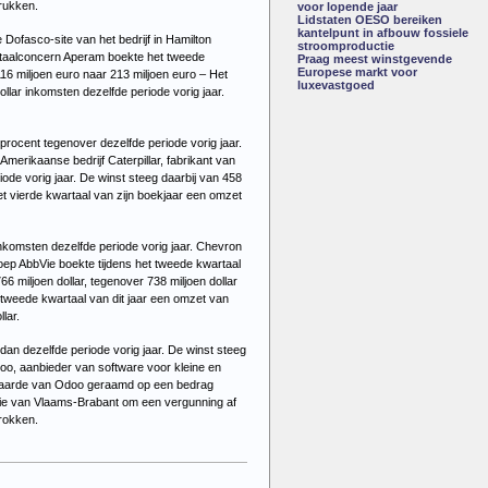
drukken.
voor lopende jaar
Lidstaten OESO bereiken
kantelpunt in afbouw fossiele
Dofasco-site van het bedrijf in Hamilton
stroomproductie
 staalconcern Aperam boekte het tweede
Praag meest winstgevende
Europese markt voor
116 miljoen euro naar 213 miljoen euro – Het
luxevastgoed
llar inkomsten dezelfde periode vorig jaar.
 procent tegenover dezelfde periode vorig jaar.
 Amerikaanse bedrijf Caterpillar, fabrikant van
iode vorig jaar. De winst steeg daarbij van 458
et vierde kwartaal van zijn boekjaar een omzet
inkomsten dezelfde periode vorig jaar. Chevron
roep AbbVie boekte tijdens het tweede kwartaal
6 miljoen dollar, tegenover 738 miljoen dollar
 tweede kwartaal van dit jaar een omzet van
lar.
dan dezelfde periode vorig jaar. De winst steeg
doo, aanbieder van software voor kleine en
 waarde van Odoo geraamd op een bedrag
tatie van Vlaams-Brabant om een vergunning af
trokken.