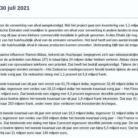
terdag
30 juli 2021
21
oor de verwerking van afval aangekondigd. Met het project gaat een investering van 1,1 miljar
sche Emiraten veel moeilijker is geworden om afval voor verwerking in andere landen te expor
nog dit jaar al een kleinere commerciële installatie in gebruik genomen. In Abu Dhabi zijn no
rde van het huishoudelijk afval van de emiraten verwerken. Het land heeft wel een aantal insta
s die huishoudelijk afval in nieuwe producten kunnen omzetten. Verbranding blijft dan de enige 
eriaanse influencer Ramon Abbas, bekend als Hushpuppi, toegegeven zich aan witwaspraktijken
de activiteiten van Abbas (37) in totaal bijna 24 miljoen dollar hebben verloren. Abbas riskee
kt van opvouwbare telefoons een prioriteit. Dat heeft het bedrijf aangekondigd. Tijdens de 
ecampagne worden verwacht – Het Zwitserse voedingsconcern Nestlé boekte tijdens de eerste 
iode vorig jaar. De nettowinst steeg met 1,1 procent tot 5,9 miljard frank.
ede kwartaal van dit jaar een omzet van 61,76 miljard dollar, tegenover 32,49 miljard dollar i
ollar, tegenover een verlies van 18,13 miljard dollar het tweede kwartaal vorig jaar –
Het Finse
 miljard euro. Dat betekende een stijging met 4,3 procent tegenover dezelfde periode vorig j
sse boekte tijdens het tweede kwartaal van dit jaar 1,8 miljard frank inkomsten. Dat was 41 
nk naar 253 miljoen frank, onder meer door verliezen met investeerder Archegos.
t tweede kwartaal van dit jaar een omzet van 19,3 miljard dollar, tegenover 11 miljard dollar i
ar, tegenover een verlies van 559 miljoen dollar het tweede kwartaal vorig jaar –
Het Franse vo
euro. Dat betekende een daling met bijna 3 procent tegenover dezelfde periode vorig jaar. De
 boekte tijdens het tweede kwartaal van dit jaar een omzet van bijna 5,3 miljard euro. Dat b
rbij van 21 miljoen euro naar 145 miljoen euro.