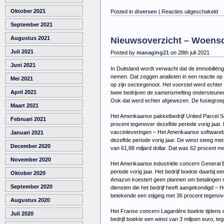
vo
Oktober 2021
Posted in
diversen
|
Reacties uitgeschakeld
Ni
September 2021
–
Do
Augustus 2021
Nieuwsoverzicht – Woensda
29
juli
Juli 2021
Posted by
managing21
on 28th juli 2021
20
Juni 2021
In Duitsland wordt verwacht dat de immobili
nemen. Dat zeggen analisten in een reactie o
Mei 2021
op zijn sectorgenoot. Het voorstel werd echte
April 2021
twee bedrijven de samensmelting ondersteunen
Ook dat werd echter afgewezen. De fusiegroe
Maart 2021
Het Amerikaanse pakketbedrijf United Parcel Se
Februari 2021
procent tegenover dezelfde periode vorig jaar. 
vaccinleveringen – Het Amerikaanse softwarebed
Januari 2021
dezelfde periode vorig jaar. De winst steeg met
December 2020
van 61,88 miljard dollar. Dat was 62 procent mee
November 2020
Het Amerikaanse industriële concern General Ele
periode vorig jaar. Het bedrijf boekte daarbij e
Oktober 2020
Amazon koestert geen plannen om betalingen met
September 2020
diensten die het bedrijf heeft aangekondigd – H
betekende een stijging met 36 procent tegenover
Augustus 2020
Het Franse concern Lagardère boekte tijdens de
Juli 2020
bedrijf boekte een winst van 3 miljoen euro, teg