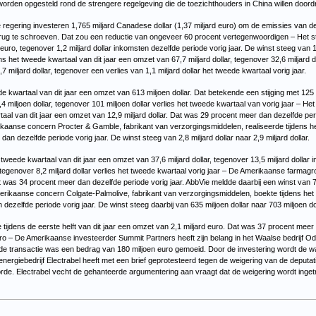
worden opgesteld rond de strengere regelgeving die de toezichthouders in China willen door
regering investeren 1,765 miljard Canadese dollar (1,37 miljard euro) om de emissies van de 
n terug te schroeven. Dat zou een reductie van ongeveer 60 procent vertegenwoordigen – Het
 euro, tegenover 1,2 miljard dollar inkomsten dezelfde periode vorig jaar. De winst steeg van 
het tweede kwartaal van dit jaar een omzet van 67,7 miljard dollar, tegenover 32,6 miljard do
 miljard dollar, tegenover een verlies van 1,1 miljard dollar het tweede kwartaal vorig jaar.
de kwartaal van dit jaar een omzet van 613 miljoen dollar. Dat betekende een stijging met 125
,4 miljoen dollar, tegenover 101 miljoen dollar verlies het tweede kwartaal van vorig jaar – Het
aal van dit jaar een omzet van 12,9 miljard dollar. Dat was 29 procent meer dan dezelfde per
merikaanse concern Procter & Gamble, fabrikant van verzorgingsmiddelen, realiseerde tijdens h
dan dezelfde periode vorig jaar. De winst steeg van 2,8 miljard dollar naar 2,9 miljard dollar.
ede kwartaal van dit jaar een omzet van 37,6 miljard dollar, tegenover 13,5 miljard dollar 
, tegenover 8,2 miljard dollar verlies het tweede kwartaal vorig jaar – De Amerikaanse farmag
at was 34 procent meer dan dezelfde periode vorig jaar. AbbVie meldde daarbij een winst van 76
merikaanse concern Colgate-Palmolive, fabrikant van verzorgingsmiddelen, boekte tijdens het
 dezelfde periode vorig jaar. De winst steeg daarbij van 635 miljoen dollar naar 703 miljoen dol
tijdens de eerste helft van dit jaar een omzet van 2,1 miljard euro. Dat was 37 procent meer 
uro – De Amerikaanse investeerder Summit Partners heeft zijn belang in het Waalse bedrijf O
de transactie was een bedrag van 180 miljoen euro gemoeid. Door de investering wordt de
t energiebedrijf Electrabel heeft met een brief geprotesteerd tegen de weigering van de depu
orde. Electrabel vecht de gehanteerde argumentering aan vraagt dat de weigering wordt inge
or
euwsoverzicht