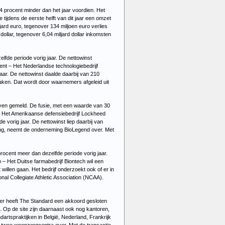
4 procent minder dan het jaar voordien. Het
 tijdens de eerste helft van dit jaar een omzet
ljard euro, tegenover 134 miljoen euro verlies
ollar, tegenover 6,04 miljard dollar inkomsten
lfde periode vorig jaar. De nettowinst
ent – Het Nederlandse technologiebedrijf
jaar. De nettowinst daalde daarbij van 210
maken. Dat wordt door waarnemers afgeleid uit
jven gemeld. De fusie, met een waarde van 30
r – Het Amerikaanse defensiebedrijf Lockheed
e vorig jaar. De nettowinst liep daarbij van
rming, neemt de onderneming BioLegend over. Met
rocent meer dan dezelfde periode vorig jaar.
o – Het Duitse farmabedrijf Biontech wil een
willen gaan. Het bedrijf onderzoekt ook of er in
al Collegiate Athletic Association (NCAA).
ver heeft The Standard een akkoord gesloten
 Op de site zijn daarnaast ook nog kantoren,
artspraktijken in België, Nederland, Frankrijk
n twee woonzorgcentra over. Met de transactie