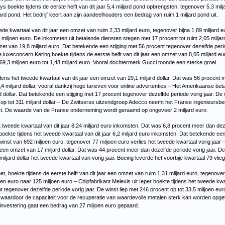
ays boekte tijdens de eerste helft van dit jaar 5,4 miljard pond opbrengsten, tegenover 5,3 mil
ard pond. Het bedrijf keert aan zijn aandeelhouders een bedrag van ruim 1 miljard pond uit.
de kwartaal van dit jaar een omzet van ruim 2,33 miljard euro, tegenover bijna 1,89 miljard e
4 miljoen euro. De inkomsten uit betalende diensten stegen met 17 procent tot ruim 2,05 milj
zet van 19,8 miljard euro. Dat betekende een stijging met 56 procent tegenover dezelfde peri
se luxeconcern Kering boekte tijdens de eerste helft van dit jaar een omzet van 8,05 miljard 
569,3 miljoen euro tot 1,48 miljard euro. Vooral dochtermerk Gucci toonde een sterke groei.
dens het tweede kwartaal van dit jaar een omzet van 29,1 miljard dollar. Dat was 56 procent m
,4 miljard dollar, vooral dankzij hoge tarieven voor online advertenties – Het Amerikaanse bet
d dollar. Dat betekende een stijging met 17 procent tegenover dezelfde periode vorig jaar. De 
 op tot 311 miljard dollar – De Zwitserse uitzendgroep Adecco neemt het Franse ingenieursbedr
kt. De waarde van de Franse onderneming wordt geraamd op ongeveer 2 miljard euro.
weede kwartaal van dit jaar 8,24 miljard euro inkomsten. Dat was 6,8 procent meer dan dezel
boekte tijdens het tweede kwartaal van dit jaar 6,2 miljard euro inkomsten. Dat betekende ee
 winst van 692 miljoen euro, tegenover 77 miljoen euro verlies het tweede kwartaal vorig jaa
r een omzet van 17 miljard dollar. Dat was 44 procent meer dan dezelfde periode vorig jaar. 
miljard dollar het tweede kwartaal van vorig jaar. Boeing leverde het voorbije kwartaal 79 vlieg
net, boekte tijdens de eerste helft van dit jaar een omzet van ruim 1,31 miljard euro, tegenove
oen euro naar 125 miljoen euro – Chipfabrikant Melexis uit Ieper boekte tijdens het tweede kw
 tegenover dezelfde periode vorig jaar. De winst liep met 246 procent op tot 33,5 miljoen euro
s, waardoor de capaciteit voor de recuperatie van waardevolle metalen sterk kan worden opge
 investering gaat een bedrag van 27 miljoen euro gepaard.