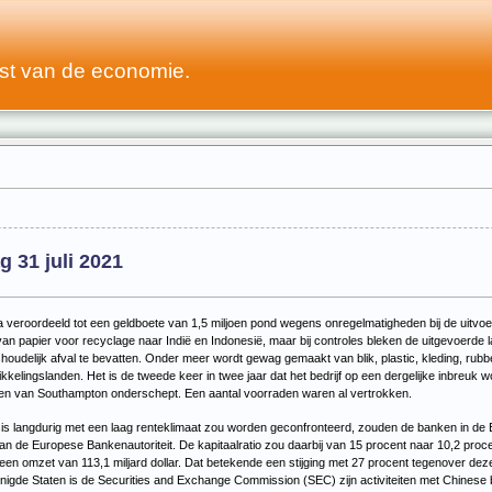
st van de economie.
 31 juli 2021
Biffa veroordeeld tot een geldboete van 1,5 miljoen pond wegens onregelmatigheden bij de uitvo
an papier voor recyclage naar Indië en Indonesië, maar bij controles bleken de uitgevoerde la
oudelijk afval te bevatten. Onder meer wordt gewag gemaakt van blik, plastic, kleding, rubb
ikkelingslanden. Het is de tweede keer in twee jaar dat het bedrijf op een dergelijke inbreuk 
aven van Southampton onderschept. Een aantal voorraden waren al vertrokken.
sis langdurig met een laag renteklimaat zou worden geconfronteerd, zouden de banken in de 
 van de Europese Bankenautoriteit. De kapitaalratio zou daarbij van 15 procent naar 10,2 proc
 een omzet van 113,1 miljard dollar. Dat betekende een stijging met 27 procent tegenover deze
nigde Staten is de Securities and Exchange Commission (SEC) zijn activiteiten met Chinese be