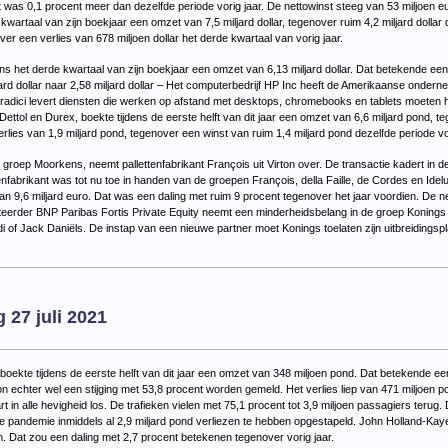
at was 0,1 procent meer dan dezelfde periode vorig jaar. De nettowinst steeg van 53 miljoen
wartaal van zijn boekjaar een omzet van 7,5 miljard dollar, tegenover ruim 4,2 miljard dollar d
over een verlies van 678 miljoen dollar het derde kwartaal van vorig jaar.
ens het derde kwartaal van zijn boekjaar een omzet van 6,13 miljard dollar. Dat betekende een
jard dollar naar 2,58 miljard dollar – Het computerbedrijf HP Inc heeft de Amerikaanse onder
eradici levert diensten die werken op afstand met desktops, chromebooks en tablets moeten
ettol en Durex, boekte tijdens de eerste helft van dit jaar een omzet van 6,6 miljard pond, t
verlies van 1,9 miljard pond, tegenover een winst van ruim 1,4 miljard pond dezelfde periode vo
 groep Moorkens, neemt pallettenfabrikant François uit Virton over. De transactie kadert in de 
tenfabrikant was tot nu toe in handen van de groepen François, della Faille, de Cordes en Ide
an 9,6 miljard euro. Dat was een daling met ruim 9 procent tegenover het jaar voordien. De 
esteerder BNP Paribas Fortis Private Equity neemt een minderheidsbelang in de groep Konings
 of Jack Daniëls. De instap van een nieuwe partner moet Konings toelaten zijn uitbreidingspl
or
euwsoverzicht
ensdag
 27 juli 2021
21
oekte tijdens de eerste helft van dit jaar een omzet van 348 miljoen pond. Dat betekende e
on echter wel een stijging met 53,8 procent worden gemeld. Het verlies liep van 471 miljoen 
t in alle hevigheid los. De trafieken vielen met 75,1 procent tot 3,9 miljoen passagiers terug
e pandemie inmiddels al 2,9 miljard pond verliezen te hebben opgestapeld. John Holland-Kaye
n. Dat zou een daling met 2,7 procent betekenen tegenover vorig jaar.