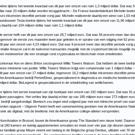
e tijdens het tweede kwartaal van dit jaar een omzet van ruim 1,3 miljard dollar. Dat was 5
ollar naar 23 miljoen dollar worden teruggebracht – De Franse bandenfabrikant Michelin boekte
euro inkomsten dezelfde periode vorig jaar. Michelin realiseerde daarbij een winst van 1,03 mi
utobouwer Tesla boekte tijdens het tweede kwartaal van dit jaar een omzet van 11,96 miljard d
daarbij van 104 miljoen dollar naar ruim 1,1 miljard dollar.
eerste helft van dit jaar een omzet van 28,7 miljard euro. Dat was 56 procent meer dan deze
 Tegenover de eerste zes maanden twee jaar geleden is er sprake van een stijging met 62 proc
dit jaar een omzet van 4,23 miljard euro. Dat was 9 procent meer dan dezelfde periode vorig 
 retailer Amazon zal in de toekomst transacties mogelijk met de cryptomunt bitcoin mogelijk 
en medewerker die een strategie rond cryptovaluta en blockchain moet ontwikkelen.
zekeraar Aon en diens Britse sectorgenoot Willis Towers Watson. Dat hebben de twee bedri
aanse ministerie van justitie. Willis Towers Watson krijgt een compensatie van 1 miljard dolla
t jaar een omzet van 17 miljard dollar, tegenover 16,2 miljard dollar inkomsten dezelfde period
p – Het Amerikaanse bedrijf PerkinElmer, gespecialiseerd in diagnostica en medische beeldvo
ljard dollar. BioLegend is gespecialiseerd in de ontwikkeling van antilichamen.
 tijdens het eerste kwartaal van zijn boekjaar een omzet van 192 miljoen euro. Dat was 91 p
ljoen passagiers. Het verlies liep daarbij echter op van 185 miljoen euro naar 273 miljoen eur
 bedrijf aangekondigd. Biontech zou tegen eind volgend jaar met een klinische proef van start 
worden opgezet – Uitgever Panini heeft een samenwerking gesloten met de Amerikaanse Nation
siek als digitaal, met de beeltenis met de Amerikaanse college-atleten verspreiden.
t Noordstation in Brussel, bouwt de Amerikaanse groep The Standard een nieuw hotel. Daaro
al 180 kamers en twintig appartementen omvatten en moet over vier jaar zijn deuren openen.
se familiale groep Meyer neemt een belang in de Belgische groep Dentius, uitbater van 76 tand
sactie werden niet meegedeeld – De vastgoedgroep Aedifica neemt in de Ierse hoofdstad Dubli