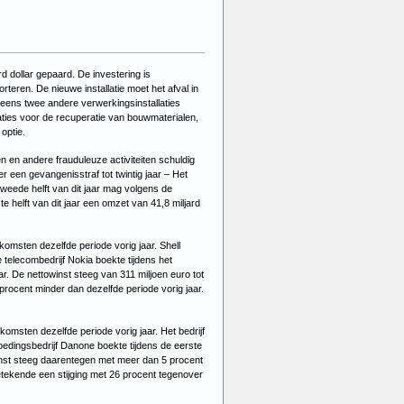
d dollar gepaard. De investering is
teren. De nieuwe installatie moet het afval in
g eens twee andere verwerkingsinstallaties
llaties voor de recuperatie van bouwmaterialen,
optie.
 en andere frauduleuze activiteiten schuldig
r een gevangenisstraf tot twintig jaar –
Het
tweede helft van dit jaar mag volgens de
helft van dit jaar een omzet van 41,8 miljard
nkomsten dezelfde periode vorig jaar. Shell
 telecombedrijf Nokia boekte tijdens het
aar. De nettowinst steeg van
311 miljoen euro tot
procent minder dan dezelfde periode vorig jaar.
nkomsten dezelfde periode vorig jaar. Het bedrijf
edingsbedrijf Danone boekte tijdens de eerste
 winst steeg daarentegen met meer dan 5 procent
etekende een stijging met 26 procent tegenover