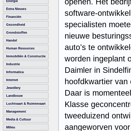
openen. Het bedrijf
Energie
Extra Nieuws
software-ontwikke
Financiën
specialisten moete
Gezondheid
Grondstoffen
nieuwe besturings
Handel
auto’s te ontwikke
Human Resources
worden ingeplant o
Immobiliën & Constructie
Industrie
Daimler in Sindelfi
Informatica
hoofdkwartier van 
Internet
Jewellery
Daar is momenteel
Landbouw
Klasse geconcentr
Luchtvaart & Ruimtevaart
Management
tweeduizend ontwi
Media & Cultuur
aangeworven voor 
Milieu