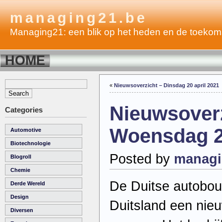
managing21.be
Managing21: een blik op het heden en de toekom
HOME
«
Nieuwsoverzicht – Dinsdag 20 april 2021
Nieuwsoverz
Categories
Woensdag 21
Automotive
Biotechnologie
Posted by
managi
Blogroll
Chemie
De Duitse autobouw
Derde Wereld
Design
Duitsland een nie
Diversen