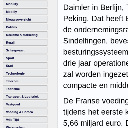
Mobility
Daimler in Berlijn, 
Mobiliy
Peking. Dat heeft 
Nieuwsoverzicht
de ondernemingsra
Politiek
Reclame & Marketing
Sindelfingen, beve
Retail
besturingssysteem
Scheepvaart
Sport
drie jaar operation
Stad
zal worden ingezet
Technologie
Telecom
compacte en midde
Toerisme
Transport & Logistiek
De Franse voedin
Vastgoed
tijdens het eerste
Voeding & Horeca
Vrije Tijd
5,66 miljard euro.
Wetenschap