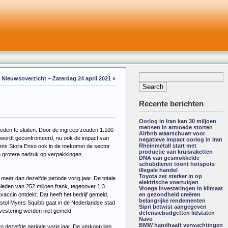
Nieuwsoverzicht – Zaterdag 24 april 2021
»
Recente berichten
Oorlog in Iran kan 30 miljoen
mensen in armoede storten
weden te sluiten. Door de ingreep zouden 1.100
Airbnb waarschuwt voor
g wordt geconfronteerd, nu ook de impact van
negatieve impact oorlog in Iran
Rheinmetall start met
ens Stora Enso ook in de toekomst de sector
productie van kruisraketten
en grotere nadruk op verpakkingen,
DNA van gesmokkelde
schubdieren toont hotspots
illegale handel
Toyota zet sterker in op
meer dan dezelfde periode vorig jaar. De totale
elektrische voertuigen
leden van 252 miljoen frank, tegenover 1,3
Vroege investeringen in klimaat
ccin ontdekt. Dat heeft het bedrijf gemeld.
en gezondheid creëren
belangrijke rendementen
tol Myers Squibb gaat in de Nederlandse stad
Sipri betwist aangegeven
nvestering werden niet gemeld.
defensiebudgetten lidstaten
Navo
BMW handhaaft verwachtingen
o dezelfde periode vorig jaar. De verkoop liep