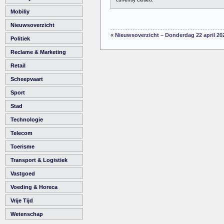
Mobiliy
Nieuwsoverzicht
«
Nieuwsoverzicht – Donderdag 22 april 20
Politiek
Reclame & Marketing
Retail
Scheepvaart
Sport
Stad
Technologie
Telecom
Toerisme
Transport & Logistiek
Vastgoed
Voeding & Horeca
Vrije Tijd
Wetenschap