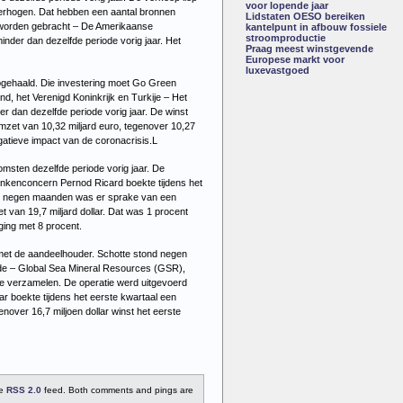
voor lopende jaar
verhogen. Dat hebben een aantal bronnen
Lidstaten OESO bereiken
 worden gebracht –
De Amerikaanse
kantelpunt in afbouw fossiele
stroomproductie
inder dan dezelfde periode vorig jaar. Het
Praag meest winstgevende
Europese markt voor
luxevastgoed
opgehaald. Die investering moet Go Green
and, het Verenigd Koninkrijk en Turkije – Het
er dan dezelfde periode vorig jaar. De winst
 omzet van 10,32 miljard euro, tegenover 10,27
gatieve impact van de coronacrisis.L
komsten dezelfde periode vorig jaar. De
rankenconcern Pernod Ricard boekte tijdens het
ste negen maanden was er sprake van een
t van 19,7 miljard dollar. Dat was 1 procent
ging met 8 procent.
met de aandeelhouder. Schotte stond negen
idde – Global Sea Mineral Resources (GSR),
 te verzamelen. De operatie werd uitgevoerd
 boekte tijdens het eerste kwartaal een
enover 16,7 miljoen dollar winst het eerste
he
RSS 2.0
feed. Both comments and pings are