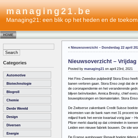
managing21.be
Managing21: een blik op het heden en de toekom
HOME
«
Nieuwsoverzicht – Donderdag 22 april 20
Nieuwsoverzicht – Vrijdag 
Categories
Posted by
managing21
on april 23rd, 2021
Automotive
Het Fins-Zweedse pulpbedrijf Stora Enso heeft 
banen verloren gaan. Stora Enso zegt dat de i
Biotechnologie
de coronapendemie en het veranderende gedrag
Blogroll
blijven beïnvloeden. Annica Bresky, chief exec
bouwoplossingen en biomaterialen. Stora Enso he
Chemie
De Zwitserse zakenbank Credit Suisse boekte ti
Derde Wereld
inkomsten van de bank nam met 31 procent toe t
Design
miljard frank het eerste kwartaal vorig jaar –
He
Pfizer merkt daarbij op dat criminelen in to
Diversen
Leiden een nieuwe fabriek bouwen. De site wordt
Energie
De Franse autobouwer Renault boekte tijdens he