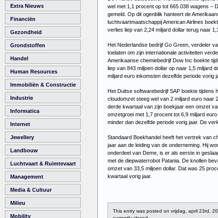
Extra Nieuws
wel met 1,1 procent op tot 665.038 wagens –
D
gemeld. Op dit ogenblik hanteert de Amerikaa
Financiën
luchtvaartmaatschappij American Airlines boekte
verlies liep van 2,24 miljard dollar terug naar
Gezondheid
Het Nederlandse bedrijf Go Green, verdeler va
Grondstoffen
toelaten om zijn internationale activiteiten verde
Handel
Amerikaanse chemiebedrijf Dow Inc boekte tijde
liep van 843 miljoen dollar op naar 1,5 miljard
Human Resources
miljard euro inkomsten dezelfde periode vorig 
Immobiliën & Constructie
Het Duitse softwarebedrijf SAP boekte tijdens h
Industrie
cloudomzet steeg wel van 2 miljard euro naar 2
derde kwartaal van zijn boekjaar een omzet va
Informatica
omzetgroei met 1,7 procent tot 6,9 miljard euro
minder dan dezelfde periode vorig jaar. De ver
Internet
Standaard Boekhandel heeft het vertrek van c
Jewellery
jaar aan de leiding van de onderneming. Hij w
Landbouw
onderdeel van Deme, is er als eerste in geslaa
met de diepwaterrobot Patania. De knollen be
Luchtvaart & Ruimtevaart
omzet van 33,5 miljoen dollar. Dat was 25 proce
kwartaal vorig jaar.
Management
Media & Cultuur
Milieu
This entry was posted on vrijdag, april 23rd, 2
Mobility
currently closed.