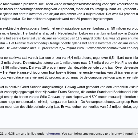
e Amerikaanse president Joe Biden wil de vermogenswinstbelasting voor rijke Amerikanen 
nse fiscus een vermogensbelasting van 20 procent, maar dat zou mogelijk naar 39,6 procent
 tijdens het eerste kwartaal van dit jaar een omzet van 4 miljard dollar. Dat was 53 procent m
 1,3 miljard dollar. De beschikbare capaciteit werd met 39 procent ingekrompen.
n elektrische deelscooters, heeft met een kapitaaloperatie een bedrag van 50 miljoen euro 
r uit te breiden. Het bedrijf is al actief in Nederland en België en start binnenkort ook in
Duitsl
ns het eerste kwartaal van dit jaar een omzet van 11,9 miljard dollar. Dat was 22 procent me
 dollar – Het Franse telecombedrijf Orange boekte tijdens het eerste kwartaal van dit jaar een
jaar. De winst daalde met 0,3 procent tot 2,57 miljard euro. Gewag wordt gemaakt van een ne
et eerste kwartaal van dit jaar een omzet van 6,4 miljard euro, tegenover 6,5 miljard euro in
,2 miljard euro. De nettowinst steeg van 1 miljard euro naar 1,7 miljard euro – Het Franse d
n 1,96 miljard euro. Dat was 19 procent meer dan dezelfde periode vorig jaar. Over de eer
 – Het Amerikaanse chipconcern Intel boekte tijdens het eerste kwartaal van dit jaar een omze
koop van datacenters viel met 20 procent terug, maar bij de computerverkoop was er een stij
hief executive Geert Schotte aangekondigd. Gewag wordt gemaakt van een verschil in visie 
ordt voorlopig opgevolgd door zijn vader Frans Schotte, die eerder Standaard Boekhandel le
gd om op de boden van de Stille Oceaan, op een diepte van 4.500 meter, metaalrijke knollen
vatten hoge concentraties nikkel, mangaan en kobalt – De Antwerpse scheepvaartgroep Exmar
nt meer dan dezelfde periode vorig jaar. Er was echter een verlies van 2,2 miljoen dollar, teg
021 at 6:38 am and is filed under
diversen
. You can follow any responses to this entry through t