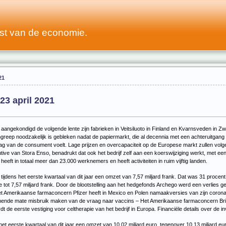
st van de economie.
21
23 april 2021
aangekondigd de volgende lente zijn fabrieken in Veitsiluoto in Finland en Kvarnsveden in Z
ngreep noodzakelijk is gebleken nadat de papiermarkt, die al decennia met een achteruitgan
 van de consument voelt. Lage prijzen en overcapaciteit op de Europese markt zullen volg
utive van Stora Enso, benadrukt dat ook het bedrijf zelf aan een koerswijziging werkt, met e
eft in totaal meer dan 23.000 werknemers en heeft activiteiten in ruim vijftig landen.
jdens het eerste kwartaal van dit jaar een omzet van 7,57 miljard frank. Dat was 31 procent 
ot 7,57 miljard frank. Door de blootstelling aan het hedgefonds Archego werd een verlies ge
t Amerikaanse farmaconcern Pfizer heeft in Mexico en Polen namaakversies van zijn coronava
enemende mate misbruik maken van de vraag naar vaccins –
Het Amerikaanse farmaconcern Bris
 de eerste vestiging voor celtherapie van het bedrijf in Europa. Financiële details over de i
t eerste kwartaal van dit jaar een omzet van 10,02 miljard euro, tegenover 10,13 miljard eur