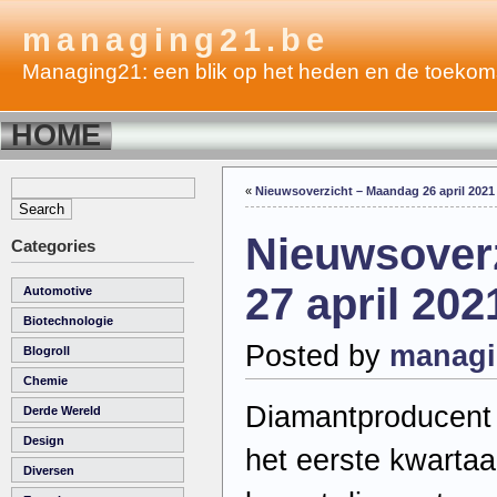
managing21.be
Managing21: een blik op het heden en de toekom
HOME
«
Nieuwsoverzicht – Maandag 26 april 2021
Nieuwsoverz
Categories
27 april 202
Automotive
Biotechnologie
Posted by
managi
Blogroll
Chemie
Diamantproducent 
Derde Wereld
Design
het eerste kwartaal
Diversen