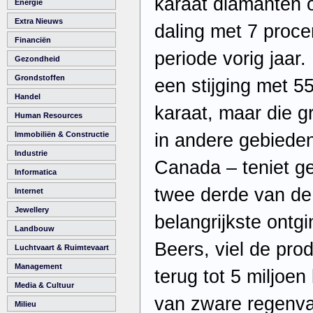
karaat diamanten 
Energie
Extra Nieuws
daling met 7 proce
Financiën
periode vorig jaar.
Gezondheid
Grondstoffen
een stijging met 55
Handel
karaat, maar die g
Human Resources
in andere gebiede
Immobiliën & Constructie
Industrie
Canada – teniet g
Informatica
twee derde van de 
Internet
Jewellery
belangrijkste ontg
Landbouw
Beers, viel de pro
Luchtvaart & Ruimtevaart
Management
terug tot 5 miljoe
Media & Cultuur
van zware regenva
Milieu