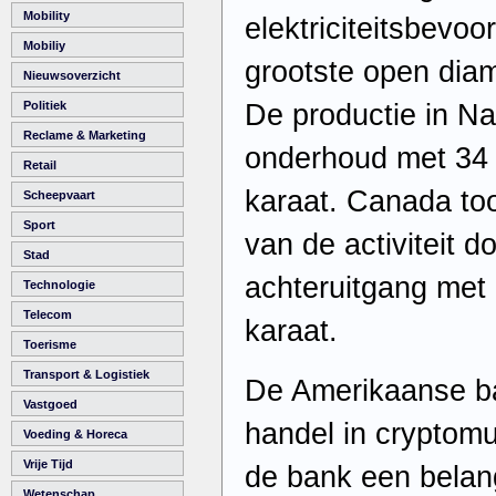
Mobility
elektriciteitsbevo
Mobiliy
grootste open dia
Nieuwsoverzicht
De productie in N
Politiek
Reclame & Marketing
onderhoud met 34 
Retail
karaat. Canada to
Scheepvaart
Sport
van de activiteit d
Stad
achteruitgang met 
Technologie
Telecom
karaat.
Toerisme
Transport & Logistiek
De Amerikaanse b
Vastgoed
handel in cryptomu
Voeding & Horeca
Vrije Tijd
de bank een belang
Wetenschap