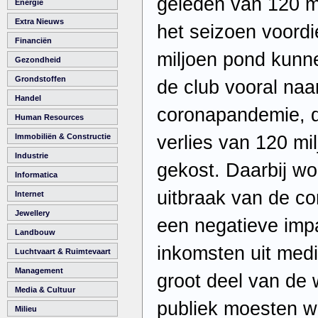
geleden van 120 m
Energie
Extra Nieuws
het seizoen voordi
Financiën
miljoen pond kunne
Gezondheid
Grondstoffen
de club vooral naa
Handel
coronapandemie, d
Human Resources
verlies van 120 m
Immobiliën & Constructie
Industrie
gekost. Daarbij wo
Informatica
uitbraak van de co
Internet
Jewellery
een negatieve imp
Landbouw
inkomsten uit med
Luchtvaart & Ruimtevaart
Management
groot deel van de 
Media & Cultuur
publiek moesten w
Milieu