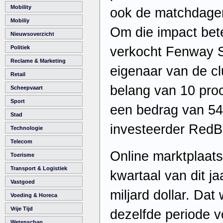
Mobility
ook de matchdagen
Mobiliy
Om die impact bet
Nieuwsoverzicht
verkocht Fenway S
Politiek
Reclame & Marketing
eigenaar van de c
Retail
belang van 10 proc
Scheepvaart
Sport
een bedrag van 54
Stad
investeerder RedBi
Technologie
Telecom
Online marktplaats
Toerisme
Transport & Logistiek
kwartaal van dit j
Vastgoed
miljard dollar. Da
Voeding & Horeca
Vrije Tijd
dezelfde periode vo
Wetenschap