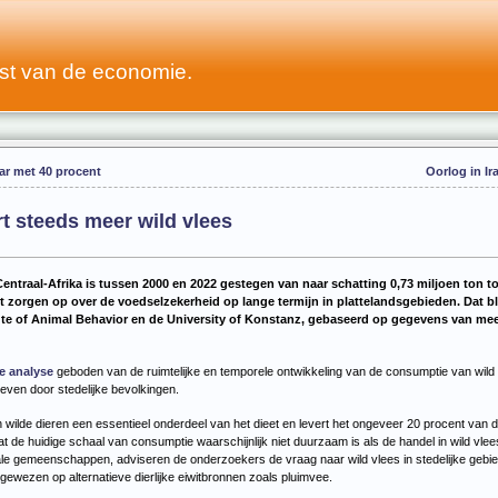
st van de economie.
aar met 40 procent
Oorlog in Ir
t steeds meer wild vlees
Centraal-Afrika is tussen 2000 en 2022 gestegen van naar schatting 0,73 miljoen ton to
t zorgen op over de voedselzekerheid op lange termijn in plattelandsgebieden. Dat bli
te of Animal Behavior en de University of Konstanz, gebaseerd op gegevens van me
ve analyse
geboden van de ruimtelijke en temporele ontwikkeling van de consumptie van wild 
ven door stedelijke bevolkingen.
wilde dieren een essentieel onderdeel van het dieet en levert het ongeveer 20 procent van 
 de huidige schaal van consumptie waarschijnlijk niet duurzaam is als de handel in wild vle
le gemeenschappen, adviseren de onderzoekers de vraag naar wild vlees in stedelijke gebie
ewezen op alternatieve dierlijke eiwitbronnen zoals pluimvee.