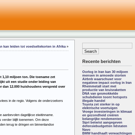
an kan leiden tot voedseltekorten in Afrika
»
Recente berichten
Oorlog in Iran kan 30 miljoen
mensen in armoede storten
t 1,10 miljoen ton. Die toename zet
Airbnb waarschuwt voor
jkt uit een studie onder leiding van
negatieve impact oorlog in Iran
Rheinmetall start met
er dan 12.000 huishoudens verspreid over
productie van kruisraketten
DNA van gesmokkelde
schubdieren toont hotspots
vlees in de regio. Volgens de onderzoekers
illegale handel
Toyota zet sterker in op
elektrische voertuigen
Vroege investeringen in klimaat
de aanbevolen dagelijkse eiwitinname.
en gezondheid creëren
belangrijke rendementen
es verder blijft toenemen. Om deze
Sipri betwist aangegeven
den terug te dringen en binnenlandse
defensiebudgetten lidstaten
Navo
BMW handhaaft verwachtingen