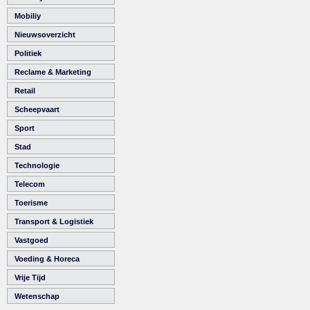
Mobiliy
Nieuwsoverzicht
Politiek
Reclame & Marketing
Retail
Scheepvaart
Sport
Stad
Technologie
Telecom
Toerisme
Transport & Logistiek
Vastgoed
Voeding & Horeca
Vrije Tijd
Wetenschap