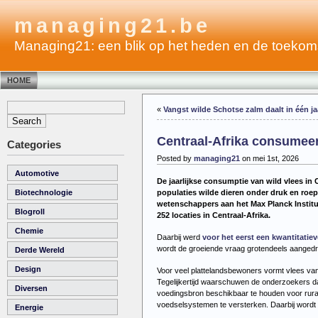
managing21.be
Managing21: een blik op het heden en de toekom
HOME
«
Vangst wilde Schotse zalm daalt in één j
Centraal-Afrika consumeer
Categories
Posted by
managing21
on mei 1st, 2026
Automotive
De jaarlijkse consumptie van wild vlees in 
populaties wilde dieren onder druk en roep
Biotechnologie
wetenschappers aan het Max Planck Institu
Blogroll
252 locaties in Centraal-Afrika.
Chemie
Daarbij werd
voor het eerst een kwantitatie
wordt de groeiende vraag grotendeels aangedre
Derde Wereld
Design
Voor veel plattelandsbewoners vormt vlees van 
Tegelijkertijd waarschuwen de onderzoekers dat
Diversen
voedingsbron beschikbaar te houden voor rura
voedselsystemen te versterken. Daarbij wordt g
Energie