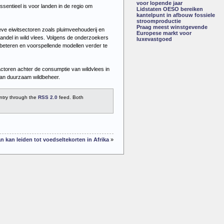
voor lopende jaar
sentieel is voor landen in de regio om
Lidstaten OESO bereiken
kantelpunt in afbouw fossiele
stroomproductie
Praag meest winstgevende
ve eiwitsectoren zoals pluimveehouderij en
Europese markt voor
andel in wild vlees. Volgens de onderzoekers
luxevastgoed
rbeteren en voorspellende modellen verder te
actoren achter de consumptie van wildvlees in
aan duurzaam wildbeheer.
entry through the
RSS 2.0
feed. Both
an kan leiden tot voedseltekorten in Afrika
»