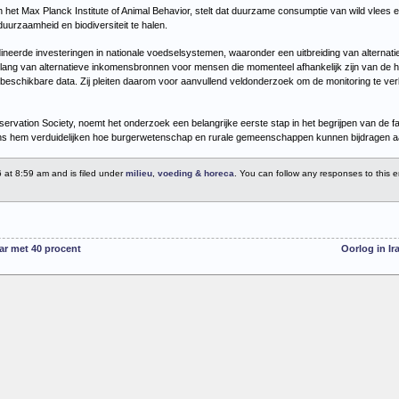
et Max Planck Institute of Animal Behavior, stelt dat duurzame consumptie van wild vlees es
duurzaamheid en biodiversiteit te halen.
eerde investeringen in nationale voedselsystemen, waaronder een uitbreiding van alternatie
belang van alternatieve inkomensbronnen voor mensen die momenteel afhankelijk zijn van de h
e beschikbare data. Zij pleiten daarom voor aanvullend veldonderzoek om de monitoring te ve
servation Society, noemt het onderzoek een belangrijke eerste stap in het begrijpen van de f
gens hem verduidelijken hoe burgerwetenschap en rurale gemeenschappen kunnen bijdragen 
6 at 8:59 am and is filed under
milieu
,
voeding & horeca
. You can follow any responses to this 
aar met 40 procent
Oorlog in Ir