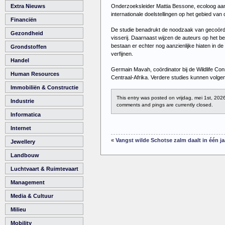
Onderzoeksleider Mattia Bessone, ecoloog aan h
Extra Nieuws
internationale doelstellingen op het gebied van 
Financiën
De studie benadrukt de noodzaak van gecoördin
Gezondheid
visserij. Daarnaast wijzen de auteurs op het 
bestaan er echter nog aanzienlijke hiaten in d
Grondstoffen
verfijnen.
Handel
Germain Mavah, coördinator bij de Wildlife Con
Human Resources
Centraal-Afrika. Verdere studies kunnen vol
Immobiliën & Constructie
This entry was posted on vrijdag, mei 1st, 202
Industrie
comments and pings are currently closed.
Informatica
Internet
«
Vangst wilde Schotse zalm daalt in één j
Jewellery
Landbouw
Luchtvaart & Ruimtevaart
Management
Media & Cultuur
Milieu
Mobility