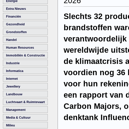
2026
Energie
Extra Nieuws
Slechts 32 produ
Financiën
Gezondheid
brandstoffen war
Grondstoffen
verantwoordelijk 
Handel
wereldwijde uitst
Human Resources
Immobiliën & Constructie
de klimaatcrisis a
Industrie
voordien nog 36 
Informatica
Internet
voor hun rekening
Jewellery
een rapport van 
Landbouw
Luchtvaart & Ruimtevaart
Carbon Majors, o
Management
denktank Influen
Media & Cultuur
Milieu