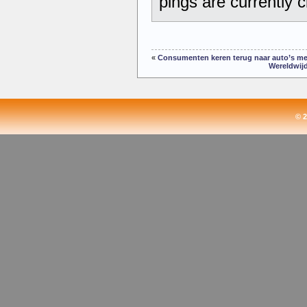
pings are currently c
«
Consumenten keren terug naar auto’s m
Wereldwijd
© 