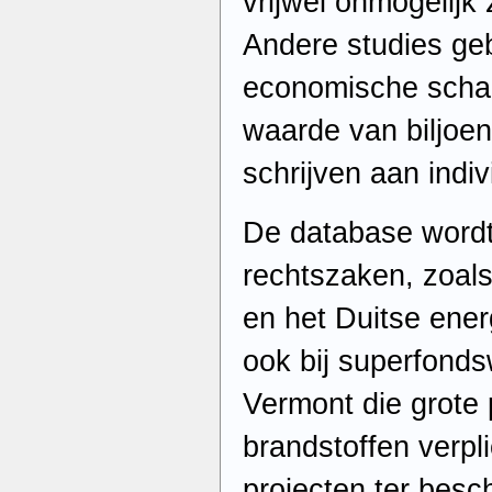
vrijwel onmogelijk
Andere studies ge
economische schad
waarde van biljoene
schrijven aan indiv
De database wordt
rechtszaken, zoals
en het Duitse ene
ook bij superfond
Vermont die grote 
brandstoffen verpl
projecten ter bes