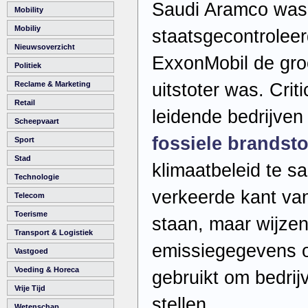
Saudi Aramco was 
Mobility
Mobiliy
staatsgecontroleerd
Nieuwsoverzicht
ExxonMobil de gro
Politiek
uitstoter was. Crit
Reclame & Marketing
Retail
leidende bedrijve
Scheepvaart
fossiele brandsto
Sport
Stad
klimaatbeleid te s
Technologie
verkeerde kant va
Telecom
Toerisme
staan, maar wijzen 
Transport & Logistiek
emissiegegevens 
Vastgoed
Voeding & Horeca
gebruikt om bedrij
Vrije Tijd
stellen.
Wetenschap