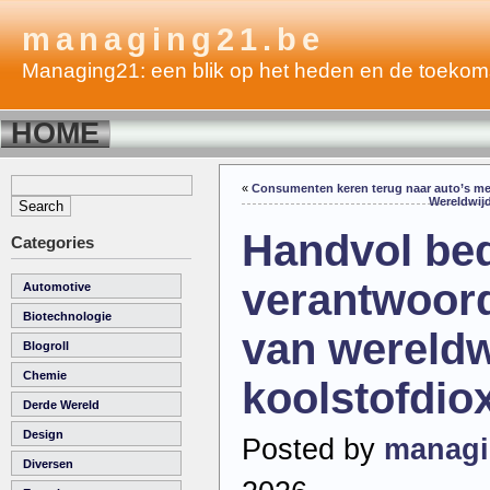
managing21.be
Managing21: een blik op het heden en de toekom
HOME
«
Consumenten keren terug naar auto’s m
Wereldwijd
Handvol bed
Categories
verantwoorde
Automotive
Biotechnologie
van wereldw
Blogroll
Chemie
koolstofdio
Derde Wereld
Design
Posted by
managi
Diversen