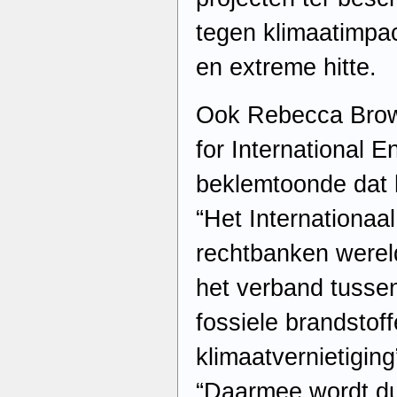
tegen klimaatimpa
en extreme hitte.
Ook Rebecca Brow
for International 
beklemtoonde dat h
“Het Internationaa
rechtbanken werel
het verband tusse
fossiele brandstof
klimaatvernietigin
“Daarmee wordt dui